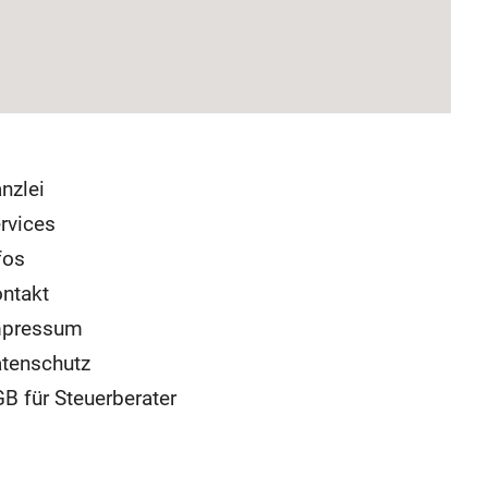
nzlei
rvices
fos
ntakt
mpressum
tenschutz
B für Steuerberater