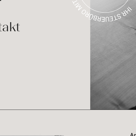
takt
An