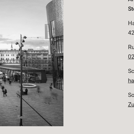
St
Ha
42
Ru
02
Sc
ha
So
Zu