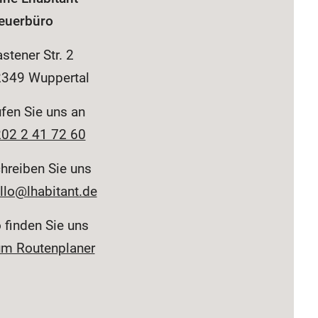
euerbüro
stener Str. 2
349 Wuppertal
fen Sie uns an
02 2 41 72 60
hreiben Sie uns
llo@lhabitant.de
 finden Sie uns
m Routenplaner