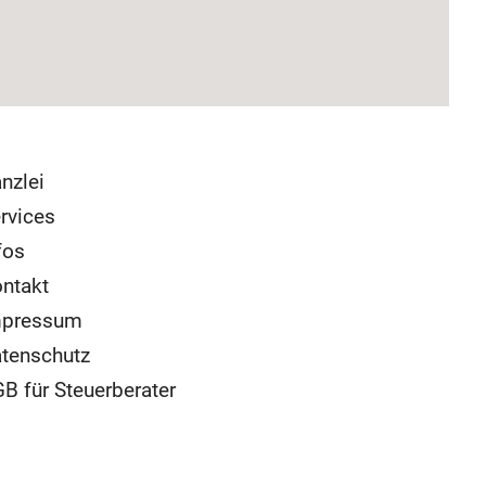
nzlei
rvices
fos
ntakt
mpressum
tenschutz
B für Steuerberater