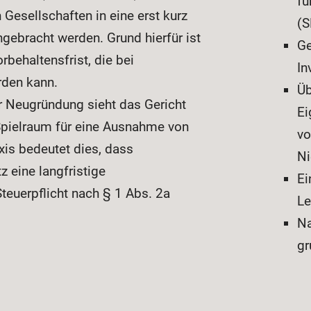
fü
 Gesellschaften in eine erst kurz
(
ngebracht werden. Grund hierfür ist
Ge
rbehaltensfrist, die bei
In
rden kann.
Üb
r Neugründung sieht das Gericht
Ei
 Spielraum für eine Ausnahme von
vo
axis bedeutet dies, dass
Ni
 eine langfristige
Ei
Steuerpflicht nach § 1 Abs. 2a
Le
Na
gr