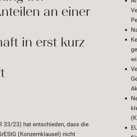
An
nteilen an einer
Ve
Pe
Na
ft in erst kurz
Ke
ge
wi
t
Ve
Ge
Ak
Ne
kl
(
 R 33/23) hat entschieden, dass die
EU
rEStG (Konzernklausel) nicht