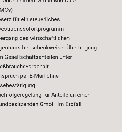
r Unternehmen: Small Mid-Caps
SMCs)
setz für ein steuerliches
vestitionssofortprogramm
ergang des wirtschaftlichen
gentums bei schenkweiser Übertragung
n Gesellschaftsanteilen unter
eßbrauchsvorbehalt
nspruch per E-Mail ohne
sebestätigung
chfolgeregelung für Anteile an einer
undbesitzenden GmbH im Erbfall