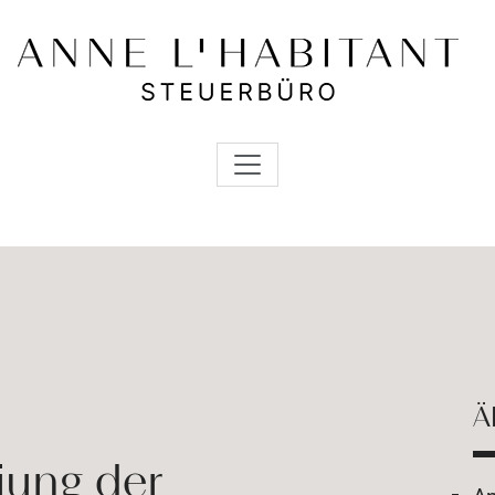
Ä
iung der