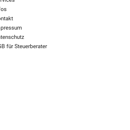
fos
ntakt
mpressum
tenschutz
B für Steuerberater