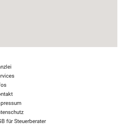
nzlei
rvices
fos
ntakt
mpressum
tenschutz
B für Steuerberater