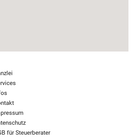
nzlei
rvices
fos
ntakt
mpressum
tenschutz
B für Steuerberater